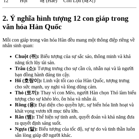
12
Hợi
해 (Hae)
Con Lợn (돼지)
2. Ý nghĩa hình tượng 12 con giáp trong
văn hóa Hàn Quốc
Mỗi con giáp trong văn hóa Hàn đều mang một thông điệp riêng về
nhân sinh quan:
Chuột (쥐):
Biểu tượng của sự sắc sảo, thông minh và khả
năng tích lũy tài sản.
Trâu (소):
Tượng trưng cho sự cần cù, nhẫn nại và là người
bạn đồng hành đáng tin cậy.
Hổ (호랑이):
Linh vật tối cao của Hàn Quốc, tượng trưng
cho sức mạnh, uy nghi và lòng dũng cảm.
Thỏ (토끼):
Thay vì con Mèo, người Hàn chọn Thỏ làm biểu
tượng cho sự khéo léo, ôn hòa và nhân ái.
Rồng (용):
Đại diện cho quyền lực, sự biến hóa linh hoạt và
khát vọng vươn tới mục tiêu lớn.
Rắn (뱀):
Thể hiện sự tinh anh, quyết đoán và khả năng đưa
ra quyết định sáng suốt.
Ngựa (말):
Biểu tượng của tốc độ, sự tự do và tinh thần luôn
sẵn lòng giúp đỡ người khác.