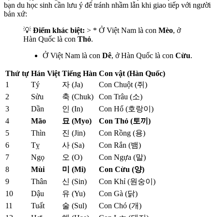
bạn du học sinh cần lưu ý để tránh nhầm lẫn khi giao tiếp với người
bản xứ:
💡
Điểm khác biệt:
> * Ở Việt Nam là con
Mèo
, ở
Hàn Quốc là con
Thỏ
.
Ở Việt Nam là con
Dê
, ở Hàn Quốc là con
Cừu
.
Thứ tự
Hán Việt
Tiếng Hàn
Con vật (Hàn Quốc)
1
Tý
자 (Ja)
Con Chuột (쥐)
2
Sửu
축 (Chuk)
Con Trâu (소)
3
Dần
인 (In)
Con Hổ (호랑이)
4
Mão
묘 (Myo)
Con Thỏ (토끼)
5
Thìn
진 (Jin)
Con Rồng (용)
6
Tỵ
사 (Sa)
Con Rắn (뱀)
7
Ngọ
오 (O)
Con Ngựa (말)
8
Mùi
미 (Mi)
Con Cừu (양)
9
Thân
신 (Sin)
Con Khỉ (원숭이)
10
Dậu
유 (Yu)
Con Gà (닭)
11
Tuất
술 (Sul)
Con Chó (개)