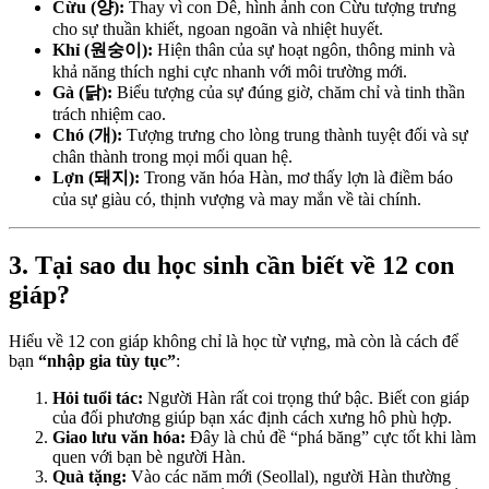
Cừu (양):
Thay vì con Dê, hình ảnh con Cừu tượng trưng
cho sự thuần khiết, ngoan ngoãn và nhiệt huyết.
Khỉ (원숭이):
Hiện thân của sự hoạt ngôn, thông minh và
khả năng thích nghi cực nhanh với môi trường mới.
Gà (닭):
Biểu tượng của sự đúng giờ, chăm chỉ và tinh thần
trách nhiệm cao.
Chó (개):
Tượng trưng cho lòng trung thành tuyệt đối và sự
chân thành trong mọi mối quan hệ.
Lợn (돼지):
Trong văn hóa Hàn, mơ thấy lợn là điềm báo
của sự giàu có, thịnh vượng và may mắn về tài chính.
3. Tại sao du học sinh cần biết về 12 con
giáp?
Hiểu về 12 con giáp không chỉ là học từ vựng, mà còn là cách để
bạn
“nhập gia tùy tục”
:
Hỏi tuổi tác:
Người Hàn rất coi trọng thứ bậc. Biết con giáp
của đối phương giúp bạn xác định cách xưng hô phù hợp.
Giao lưu văn hóa:
Đây là chủ đề “phá băng” cực tốt khi làm
quen với bạn bè người Hàn.
Quà tặng:
Vào các năm mới (Seollal), người Hàn thường