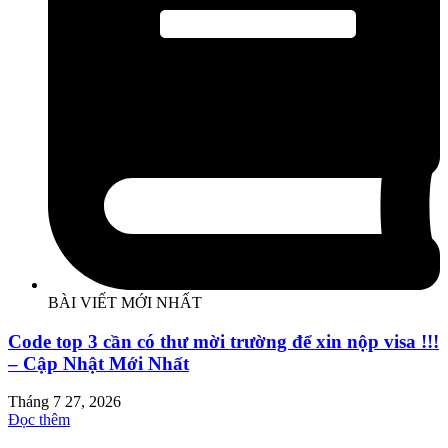
BÀI VIẾT MỚI NHẤT
Code top 3 cần có thư mời trường để xin nộp visa !!!
– Cập Nhật Mới Nhất
Tháng 7 27, 2026
Đọc thêm