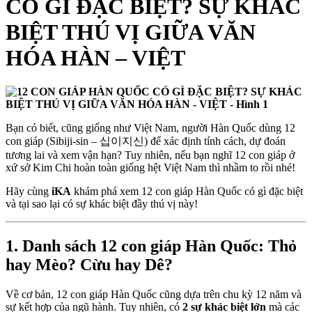
CÓ GÌ ĐẶC BIỆT? SỰ KHÁC
BIỆT THÚ VỊ GIỮA VĂN
HÓA HÀN – VIỆT
Bạn có biết, cũng giống như Việt Nam, người Hàn Quốc dùng 12
con giáp (Sibiji-sin – 십이지신) để xác định tính cách, dự đoán
tương lai và xem vận hạn? Tuy nhiên, nếu bạn nghĩ 12 con giáp ở
xứ sở Kim Chi hoàn toàn giống hệt Việt Nam thì nhầm to rồi nhé!
Hãy cùng
iKA
khám phá xem 12 con giáp Hàn Quốc có gì đặc biệt
và tại sao lại có sự khác biệt đầy thú vị này!
1. Danh sách 12 con giáp Hàn Quốc: Thỏ
hay Mèo? Cừu hay Dê?
Về cơ bản, 12 con giáp Hàn Quốc cũng dựa trên chu kỳ 12 năm và
sự kết hợp của ngũ hành. Tuy nhiên, có
2 sự khác biệt lớn
mà các