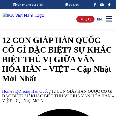
Chuyển đến nội dung
Văn phòng đại diện
Sự kiện
EN
Đăng ký
12 CON GIÁP HÀN QUỐC
CÓ GÌ ĐẶC BIỆT? SỰ KHÁC
BIỆT THÚ VỊ GIỮA VĂN
HÓA HÀN – VIỆT – Cập Nhật
Mới Nhất
Home
/
Đời sống Hàn Quốc
/
12 CON GIÁP HÀN QUỐC CÓ GÌ
ĐẶC BIỆT? SỰ KHÁC BIỆT THÚ VỊ GIỮA VĂN HÓA HÀN –
VIỆT – Cập Nhật Mới Nhất