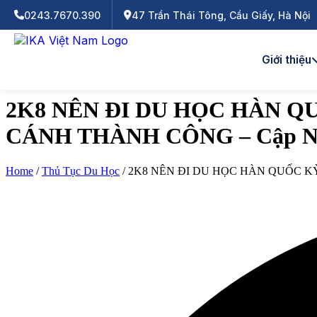
Chuyển đến nội dung
0243.7670.390
47 Trần Thái Tông, Cầu Giấy, Hà Nội
Giới thiệu
2K8 NÊN ĐI DU HỌC HÀN Q
CÁNH THÀNH CÔNG – Cập Nh
Home
/
Thủ Tục Du Học
/
2K8 NÊN ĐI DU HỌC HÀN QUỐC KỲ