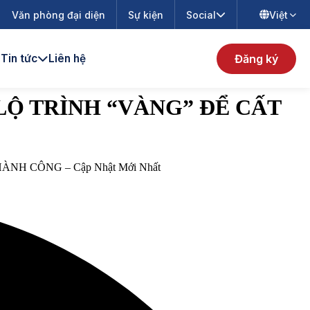
Văn phòng đại diện
Sự kiện
Social
Việt
Đăng ký
Tin tức
Liên hệ
LỘ TRÌNH “VÀNG” ĐỂ CẤT
H CÔNG – Cập Nhật Mới Nhất